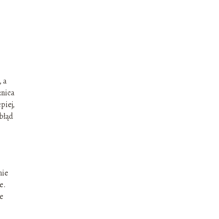
 a
żnica
piej,
 błąd
nie
e.
ze