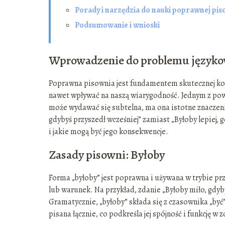
Porady i narzędzia do nauki poprawnej pis
Podsumowanie i wnioski
Wprowadzenie do problemu język
Poprawna pisownia jest fundamentem skutecznej ko
nawet wpływać na naszą wiarygodność. Jednym z pows
może wydawać się subtelna, ma ona istotne znaczenie 
gdybyś przyszedł wcześniej” zamiast „Byłoby lepiej, 
i jakie mogą być jego konsekwencje.
Zasady pisowni: Byłoby
Forma „byłoby” jest poprawna i używana w trybie pr
lub warunek. Na przykład, zdanie „Byłoby miło, gdyb
Gramatycznie, „byłoby” składa się z czasownika „być”
pisana łącznie, co podkreśla jej spójność i funkcję w 