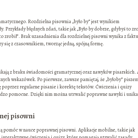
ramatycznego. Rozdzielna pisownia „było by” jest wynikiem
 Przykłady błędnych zdań, takie jak „Było by dobrze, gdybyś to zro
 zrobił”. Brak uzasadnienia dla rozdzielnej pisowni wynika z faktu
zy się z czasownikiem, tworząc jedną, spójną formę.
ynikają z braku świadomości gramatycznej oraz nawyków pisarskich.
znych wskazówek. Po pierwsze, zawsze pamiętaj, że „byłoby” pisze
 poprzez regularne pisanie i korektę tekstów. Ćwiczenia i quizy
rdzo pomocne. Dzięki nim można utrwalić poprawne nawyki i unika
nej pisowni
ogą pomóc w nauce poprawnej pisowni. Aplikacje mobilne, takie jak
ją interaktywne ćwiczenia i quizy, które pomagają utrwalić zasady