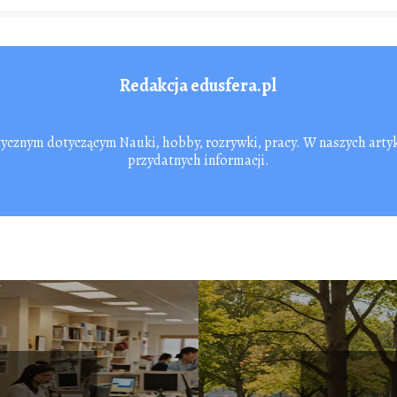
Redakcja edusfera.pl
tycznym dotyczącym Nauki, hobby, rozrywki, pracy. W naszych arty
przydatnych informacji.