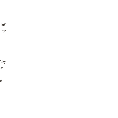
bił”,
, że
 Aby
my
ć