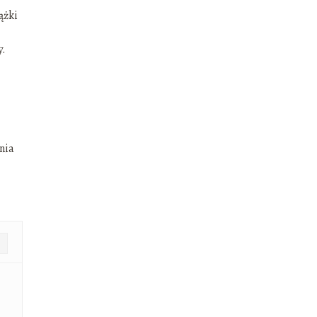
ążki
y.
nia