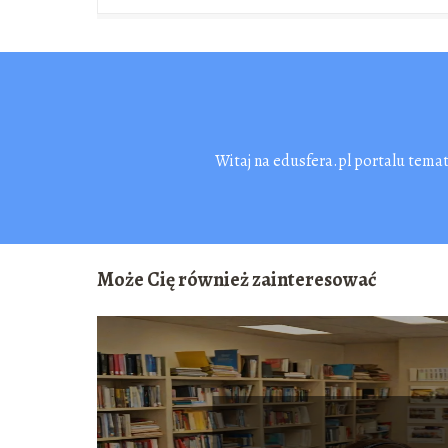
Witaj na edusfera.pl portalu tema
Może Cię również zainteresować