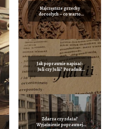
Najczęstsze grzechy
dorosłych – co warto
wiedzieć przed spowiedzią
Jak poprawnie napisać:
Juli czy Julii? Poradnik
ortograficzny
Zdarza czy zdaża?
Wyjaśnienie poprawnej