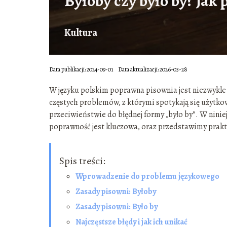
Byłoby czy było by? Jak
Kultura
Data publikacji: 2024-09-01
Data aktualizacji: 2026-03-28
W języku polskim poprawna pisownia jest niezwykle
częstych problemów, z którymi spotykają się użytkow
przeciwieństwie do błędnej formy „było by”. W nini
poprawność jest kluczowa, oraz przedstawimy prakt
Spis treści:
Wprowadzenie do problemu językowego
Zasady pisowni: Byłoby
Zasady pisowni: Było by
Najczęstsze błędy i jak ich unikać