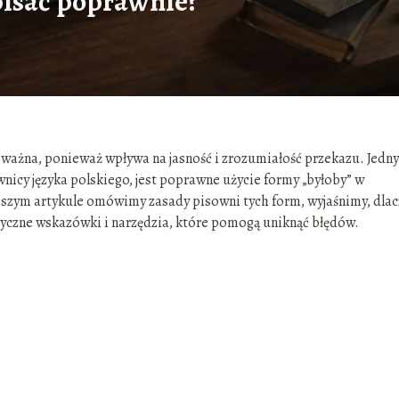
 pisać poprawnie?
 ważna, ponieważ wpływa na jasność i zrozumiałość przekazu. Jedn
nicy języka polskiego, jest poprawne użycie formy „byłoby” w
ejszym artykule omówimy zasady pisowni tych form, wyjaśnimy, dla
yczne wskazówki i narzędzia, które pomogą uniknąć błędów.