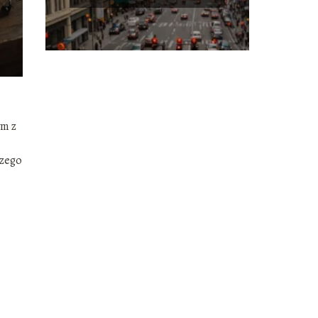
formy
ym z
czego