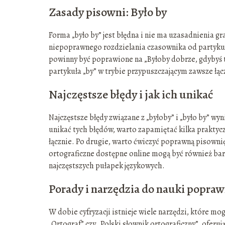
Zasady pisowni: Było by
Forma „było by” jest błędna i nie ma uzasadnienia g
niepoprawnego rozdzielania czasownika od partykuły.
powinny być poprawione na „Byłoby dobrze, gdybyś to
partykuła „by” w trybie przypuszczającym zawsze łąc
Najczęstsze błędy i jak ich unikać
Najczęstsze błędy związane z „byłoby” i „było by” w
unikać tych błędów, warto zapamiętać kilka praktyc
łącznie. Po drugie, warto ćwiczyć poprawną pisownię
ortograficzne dostępne online mogą być również ba
najczęstszych pułapek językowych.
Porady i narzędzia do nauki popraw
W dobie cyfryzacji istnieje wiele narzędzi, które m
„Ortograf” czy „Polski słownik ortograficzny”, oferu