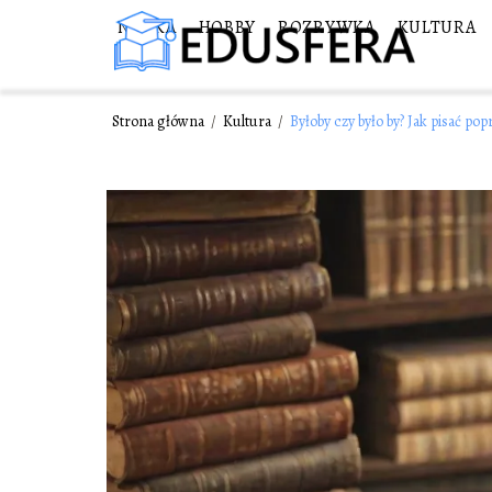
NAUKA
HOBBY
ROZRYWKA
KULTURA
Strona główna
/
Kultura
/
Byłoby czy było by? Jak pisać po