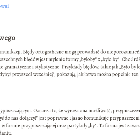
owni
owego
munikacji. Błędy ortograficzne mogą prowadzić do nieporozumień,
zechnych błędów jest mylenie formy „byłoby” z „było by”. Choć ró
gramatyczne i stylistyczne. Przykłady błędów, takie jak „Było by le
gdybyś przyszedł wcześniej”, pokazują, jak łatwo można popełnić ten
zypuszczającym. Oznacza to, że wyraża ona możliwość, przypuszcze
yś do nas dołączył” jest poprawne i jasno komunikuje przypuszczeni
 w formie przypuszczającej oraz partykuły „by”. Ta forma jest zaws
zdaniu.