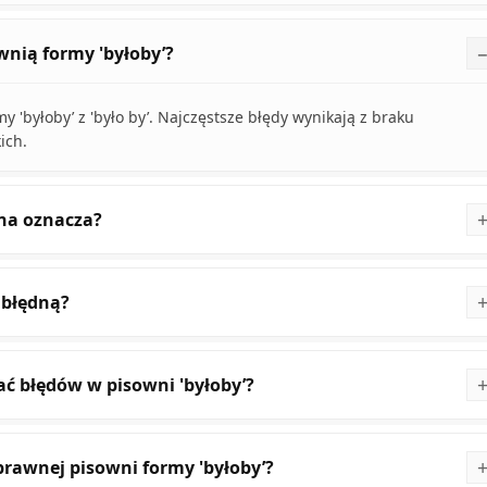
ownią formy 'byłoby’?
'byłoby’ z 'było by’. Najczęstsze błędy wynikają z braku
ich.
ona oznacza?
 błędną?
ać błędów w pisowni 'byłoby’?
rawnej pisowni formy 'byłoby’?