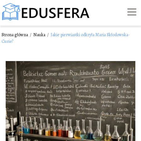
Strona główna
/
Nauka
/
Jakie pierwiastki odkryła Maria Skłodowska-
Curie?