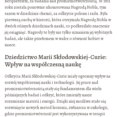
Becquerelem, za badania nad promieniotwórczością. W 1911
roku została ponownie uhonorowana Nagrodą Nobla, tym
razem w dziedzinie chemii, za odkrycie polonu i radu. Była
pierwszą osobą w historii, która otrzymała Nagrodę Nobla w
dwóch różnych dziedzinach nauki, co podkreślało znaczenie
jej osiągnięć. Nagrody te były nie tylko uznaniem jej wybitnych
badań, ale także przełomem w walce o równość kobiet w
nauce.
Dziedzictwo Marii Skłodowskiej-Curie:
Wpływ na współczesną naukę
Odkrycia Marii Skłodowskiej-Curie miały ogromny wpływ na
rozwój współczesnej nauki i technologii. Jej prace nad
promieniotwórczością stały się fundamentem dla wielu
późniejszych badań i odkryć, które zmieniły nasze
rozumienie materii i energii. Dzięki niej możliwe stało się
rozwinięcie nowych metod leczenia, zwłaszcza w onkologii,
gdzie promieniotwórczość jest wykorzystywana w terapii