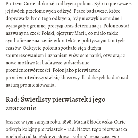
Piotrem Curie, dokonała odkrycia polonu. Było to pierwsze z
jej dwóch przełomowych odkryć. Prace badawcze, które
doprowadziły do tego odkrycia, były niezwykle żmudne i
wymagały ogromnej precyzji oraz determinacji. Polon został
nazwany na cześć Polski, ojczyzny Marii, co miało także
symboliczne znaczenie w kontekście politycznym tamtych
czasów. Odkrycie polonu spotkało się z dużym
zainteresowaniem i uznaniem w świecie nauki, otwierając
nowe możliwości badawcze w dziedzinie
promieniotwórczości. Polon jako pierwiastek
promieniotwórczy stał się kluczowy dla dalszych badań nad
naturą promieniowania.
Rad: Świetlisty pierwiastek i jego
znaczenie
Jeszcze w tym samym roku, 1898, Maria Skłodowska-Curie
odkryła kolejny pierwiastek – rad. Nazwa tego pierwiastka
pochodzi od łacińskiego słowa „radius”, oznaczającego