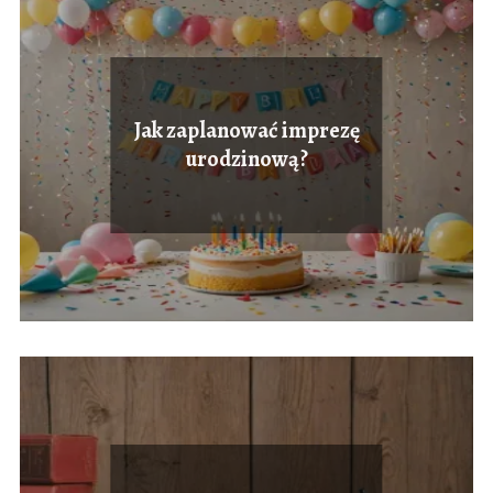
Jak zaplanować imprezę
urodzinową?