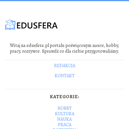
Witaj na edusfera.pl portalu poświęconym nauce, hobby,
pracy, rozrywce. Sprawdź co dla ciebie przygotowaliśmy.
REDAKCJA
KONTAKT
KATEGORIE:
HOBBY
KULTURA
NAUKA
PRACA