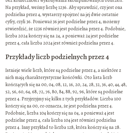
bez konieczności wykonywania skomplikowanych obliczeń.
Na przykład, weźmy liczbę 1236. Aby sprawdzić, czy jest ona
podzielna przez 4, wystarczy spojrzeć na jej dwie ostatnie
cyfry, czyli 36. Ponieważ 36 jest podzielne przez 4, możemy
stwierdzić, że 1236 również jest podzielna przez 4. Podobnie,
liczba 2024 kończy się na 24, a ponieważ 24 jest podzielne
przez 4, cała liczba 2024 jest również podzielna przez 4.
Przykłady liczb podzielnych przez 4
Istnieje wiele liczb, które są podzielne przez 4, a niektóre z
nich mają charakterystyczne końcówki. Oto lista liczb
kończących się na 00, 04, 08, 12, 16, 20, 24, 28, 32, 36, 40, 44, 48,
52, 56, 60, 64, 68, 72, 76, 80, 84, 88, 92, 96, które są podzielne
przez 4. Przyjrzyjmy się kilku z tych przykładów. Liczba 100
kończy się na 00, co oznacza, że jest podzielna przez 4.
Podobnie, liczba 104 kończy się na 04, a ponieważ 4 jest
podzielne przez 4, cała liczba 104 jest również podzielna
przez 4. Inny przykład to liczba 128, która kończy się na 28.