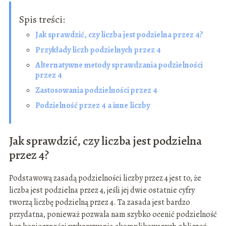
Spis treści:
Jak sprawdzić, czy liczba jest podzielna przez 4?
Przykłady liczb podzielnych przez 4
Alternatywne metody sprawdzania podzielności
przez 4
Zastosowania podzielności przez 4
Podzielność przez 4 a inne liczby
Jak sprawdzić, czy liczba jest podzielna
przez 4?
Podstawową zasadą podzielności liczby przez 4 jest to, że
liczba jest podzielna przez 4, jeśli jej dwie ostatnie cyfry
tworzą liczbę podzielną przez 4. Ta zasada jest bardzo
przydatna, ponieważ pozwala nam szybko ocenić podzielność