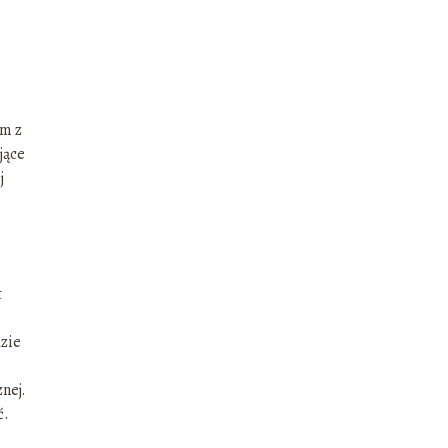
ym z
jące
j
t
dzie
nej.
ć.