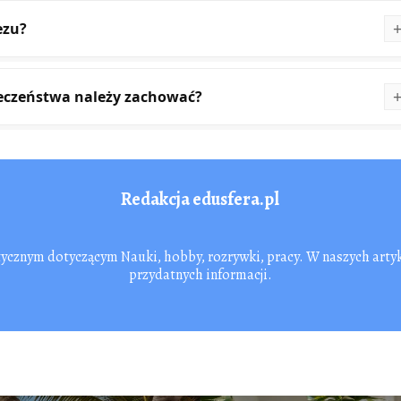
ezu?
zpieczeństwa należy zachować?
Redakcja edusfera.pl
tycznym dotyczącym Nauki, hobby, rozrywki, pracy. W naszych arty
przydatnych informacji.