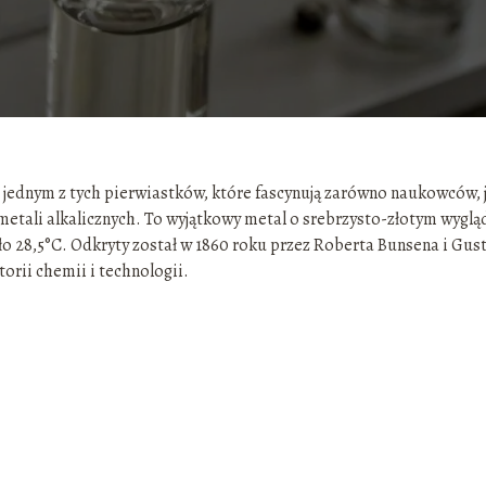
jednym z tych pierwiastków, które fascynują zarówno naukowców, j
metali alkalicznych. To wyjątkowy metal o srebrzysto-złotym wyglą
ło 28,5°C. Odkryty został w 1860 roku przez Roberta Bunsena i Gus
rii chemii i technologii.