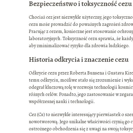
Bezpieczeństwo i toksyczność cezu
Chociaż cez jest niezwykle użyteczny, jego toksyc
cezu może prowadzić do poważnych zagrożeń zdrowot
Pracując z cezem, konieczne jest stosowanie ochron
laboratoryjnych. Toksyczność cezu sprawia, że każd
aby zminimalizować ryzyko dla zdrowia ludzkiego.
Historia odkrycia i znaczenie cezu
Odkrycie cezu przez Roberta Bunsena i Gustava Kir
temu odkryciu, możliwe stało się zrozumienie i wyk
odegrał kluczową rolę w rozwoju technologii kosmicz
różnych celów. Ponadto, jego zastosowanie w zegar
współczesnej nauki i technologii.
Cez (Cs) to niezwykle interesujący pierwiastek o 
nowotworową. Jego unikalne właściwości czynią go 
ostrożnego obchodzenia się z uwagi na swoją toksy