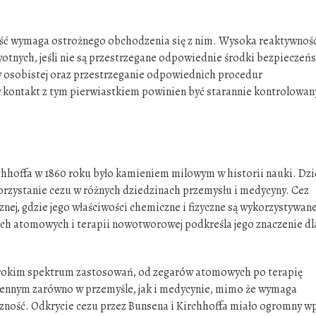
zność wymaga ostrożnego obchodzenia się z nim. Wysoka reaktywnoś
nych, jeśli nie są przestrzegane odpowiednie środki bezpieczeń
y osobistej oraz przestrzeganie odpowiednich procedur
y kontakt z tym pierwiastkiem powinien być starannie kontrolowan
chhoffa w 1860 roku było kamieniem milowym w historii nauki. Dzi
orzystanie cezu w różnych dziedzinach przemysłu i medycyny. Cez
nej, gdzie jego właściwości chemiczne i fizyczne są wykorzystywan
ach atomowych i terapii nowotworowej podkreśla jego znaczenie dl
szerokim spektrum zastosowań, od zegarów atomowych po terapię
cennym zarówno w przemyśle, jak i medycynie, mimo że wymaga
czność. Odkrycie cezu przez Bunsena i Kirchhoffa miało ogromny w