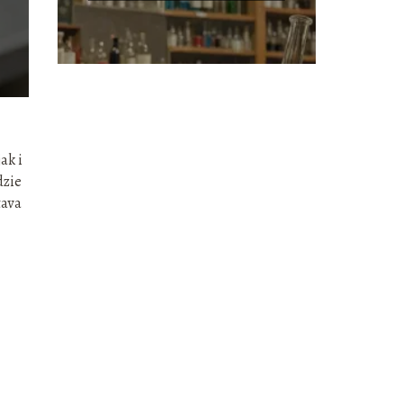
ak i
dzie
tava