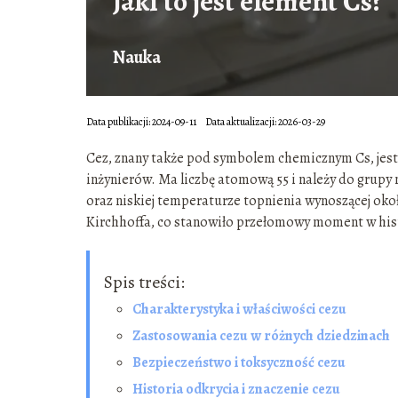
Jaki to jest element Cs?
Nauka
Data publikacji: 2024-09-11
Data aktualizacji: 2026-03-29
Cez, znany także pod symbolem chemicznym Cs, jest 
inżynierów. Ma liczbę atomową 55 i należy do grupy 
oraz niskiej temperaturze topnienia wynoszącej oko
Kirchhoffa, co stanowiło przełomowy moment w histo
Spis treści:
Charakterystyka i właściwości cezu
Zastosowania cezu w różnych dziedzinach
Bezpieczeństwo i toksyczność cezu
Historia odkrycia i znaczenie cezu