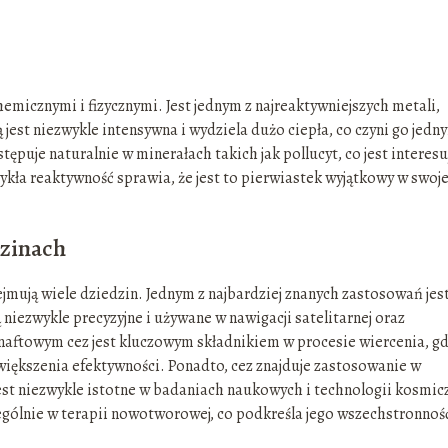
emicznymi i fizycznymi. Jest jednym z najreaktywniejszych metali,
jest niezwykle intensywna i wydziela dużo ciepła, co czyni go jedn
tępuje naturalnie w minerałach takich jak pollucyt, co jest interesu
ykła reaktywność sprawia, że jest to pierwiastek wyjątkowy w swoje
dzinach
mują wiele dziedzin. Jednym z najbardziej znanych zastosowań jes
iezwykle precyzyjne i używane w nawigacji satelitarnej oraz
 naftowym cez jest kluczowym składnikiem w procesie wiercenia, g
iększenia efektywności. Ponadto, cez znajduje zastosowanie w
st niezwykle istotne w badaniach naukowych i technologii kosmicz
ególnie w terapii nowotworowej, co podkreśla jego wszechstronnoś