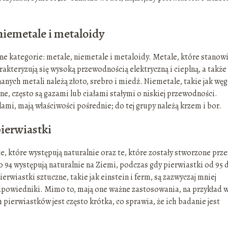
niemetale i metaloidy
ne kategorie: metale, niemetale i metaloidy. Metale, które stanow
kteryzują się wysoką przewodnością elektryczną i cieplną, a także
nych metali należą złoto, srebro i miedź. Niemetale, takie jak węgi
zne, często są gazami lub ciałami stałymi o niskiej przewodności.
mi, mają właściwości pośrednie; do tej grupy należą krzem i bor.
ierwiastki
, które występują naturalnie oraz te, które zostały stworzone prze
 94 występują naturalnie na Ziemi, podczas gdy pierwiastki od 95 
erwiastki sztuczne, takie jak einstein i ferm, są zazwyczaj mniej
 odpowiedniki. Mimo to, mają one ważne zastosowania, na przykład 
pierwiastków jest często krótka, co sprawia, że ich badanie jest