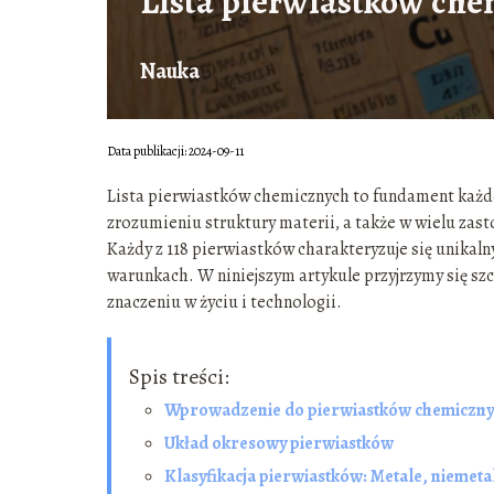
Lista pierwiastków ch
Nauka
Data publikacji: 2024-09-11
Lista pierwiastków chemicznych to fundament każdej
zrozumieniu struktury materii, a także w wielu za
Każdy z 118 pierwiastków charakteryzuje się unikal
warunkach. W niniejszym artykule przyjrzymy się szc
znaczeniu w życiu i technologii.
Spis treści:
Wprowadzenie do pierwiastków chemiczn
Układ okresowy pierwiastków
Klasyfikacja pierwiastków: Metale, niemetal