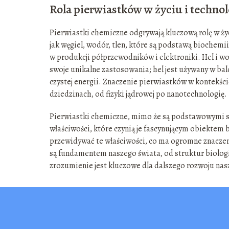
Rola pierwiastków w życiu i technol
Pierwiastki chemiczne odgrywają kluczową rolę w ży
jak węgiel, wodór, tlen, które są podstawą biochemi
w produkcji półprzewodników i elektroniki. Hel i wo
swoje unikalne zastosowania; hel jest używany w bal
czystej energii. Znaczenie pierwiastków w kontekś
dziedzinach, od fizyki jądrowej po nanotechnologię.
Pierwiastki chemiczne, mimo że są podstawowymi s
właściwości, które czynią je fascynującym obiekte
przewidywać te właściwości, co ma ogromne znaczen
są fundamentem naszego świata, od struktur biolog
zrozumienie jest kluczowe dla dalszego rozwoju nasze