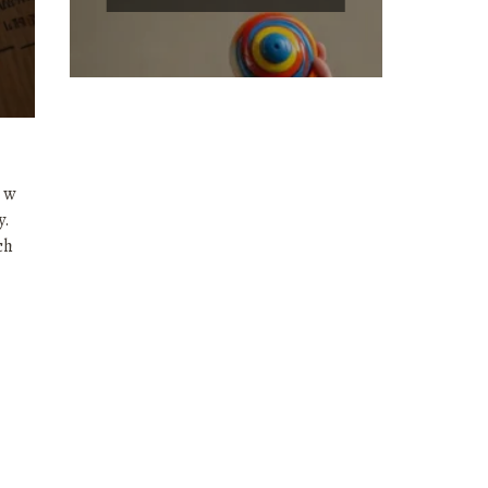
 w
y.
ch