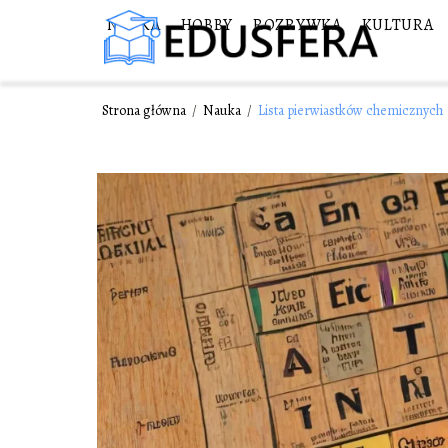
NAUKA
HOBBY
ROZRYWKA
KULTURA
Strona główna
/
Nauka
/
Lista pierwiastków chemicznych