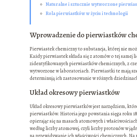
Naturalne i sztucznie wytworzone pierwias
Rola pierwiastków w życiu i technologii
Wprowadzenie do pierwiastków c
Pierwiastek chemiczny to substancja, której nie moż
Każdy pierwiastek składa się z atomów o tej samej li
zidentyfikowanych pierwiastków chemicznych, z czego
wytworzone w laboratoriach. Pierwiastki te mają sz
determinują ich zastosowanie w różnych dziedzinach
Układ okresowy pierwiastków
Układ okresowy pierwiastków jest narzędziem, któr
pierwiastków. Historia jego powstania sięga roku 1
opierając się na masach atomowych i właściwościa
według liczby atomowej, czyli liczby protonów w jąd
na przewidywanie ich właściwości chemicznych. Na pr