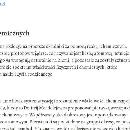
tki
hemicznych
na rozłożyć na prostsze składniki za pomocą reakcji chemicznych.
czbie protonów w jądrze, co nazywane jest liczbą atomową. Istnieje 
 94 występują naturalnie na Ziemi, a pozostałe 24 zostały sztuczn
erokie spektrum właściwości fizycznych i chemicznych, które
 nauki i życia codziennego.
e umożliwia systematyzację i zrozumienie właściwości chemicznyc
869, kiedy to Dmitrij Mendelejew zaproponował pierwszą wersję uk
ch chemicznych. Współczesny układ okresowy jest uporządkowany
rze atomowym. Pierwiastki są podzielone na grupy i okresy, co poz
zykład, symbol „H” oznacza wodór, najlżejszy pierwiastek o liczbi