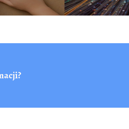
macji?