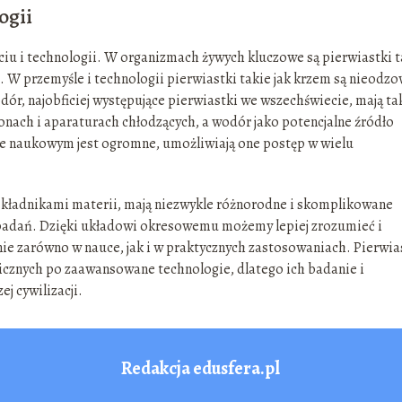
ogii
ciu i technologii. W organizmach żywych kluczowe są pierwiastki t
i. W przemyśle i technologii pierwiastki takie jak krzem są nieodz
dór, najobficiej występujące pierwiastki we wszechświecie, mają ta
onach i aparaturach chłodzących, a wodór jako potencjalne źródło
cie naukowym jest ogromne, umożliwiają one postęp w wielu
kładnikami materii, mają niezwykle różnorodne i skomplikowane
m badań. Dzięki układowi okresowemu możemy lepiej zrozumieć i
ie zarówno w nauce, jak i w praktycznych zastosowaniach. Pierwia
icznych po zaawansowane technologie, dlatego ich badanie i
j cywilizacji.
Redakcja edusfera.pl