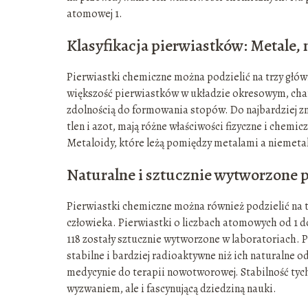
atomowej 1.
Klasyfikacja pierwiastków: Metale, 
Pierwiastki chemiczne można podzielić na trzy głów
większość pierwiastków w układzie okresowym, chara
zdolnością do formowania stopów. Do najbardziej zna
tlen i azot, mają różne właściwości fizyczne i chemic
Metaloidy, które leżą pomiędzy metalami a niemetala
Naturalne i sztucznie wytworzone p
Pierwiastki chemiczne można również podzielić na te
człowieka. Pierwiastki o liczbach atomowych od 1 do
118 zostały sztucznie wytworzone w laboratoriach. Pi
stabilne i bardziej radioaktywne niż ich naturalne
medycynie do terapii nowotworowej. Stabilność tych 
wyzwaniem, ale i fascynującą dziedziną nauki.