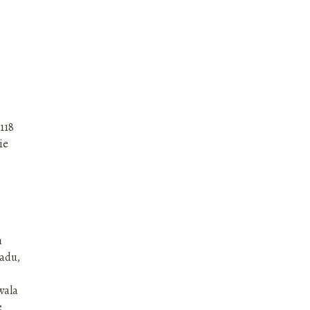
118
ie
h
ładu,
wala
e